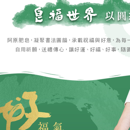
交易，需
每筆NT$2
求債權轉
２．關於
https://aft
３．未成
「AFTE
任。
４．使用「
即時審查
結果請求
５．嚴禁
形，恩沛
動。