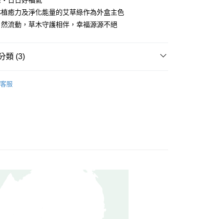
綠・日日好福氣
你分期使用說明】
享後付
林植癒力及淨化能量的艾草綠作為外盒主色
由台灣大哥大提供，台灣大哥大用戶可立即使用無須另外申請。
式選擇「大哥付你分期」，訂單成立後會自動跳轉到大哥付的交易
自然流動，草木守護相伴，幸福源源不絕
證手機門號後，選擇欲分期的期數、繳款截止日，確認付款後即
FTEE先享後付」】
。
先享後付是「在收到商品之後才付款」的支付方式。 讓您購物簡單
准額度、可分期數及費用金額請依後續交易確認頁面所載為準。
心！
類 (3)
立30分鐘內，如未前往確認交易或遇審核未通過，訂單將自動取
：不需註冊會員、不需綁卡、不需儲值。
「轉專審核」未通過狀況，表示未達大哥付你分期系統評分，恕
：只要手機號碼，簡訊認證，即可結帳。
評估內容。
列∣
：先確認商品／服務後，再付款。
式說明】
客服
提供付款後全家取貨
】單件9折
項不併入電信帳單，「大哥付你分期」於每月結算日後寄送繳費提
EE先享後付」結帳流程】
00，滿NT$1,000(含以上)免運費
方式選擇「AFTEE先享後付」後，將跳轉至「AFTEE先享後
火山艾草全系列
訊連結打開帳單後，可選擇「超商條碼／台灣大直營門市／銀行轉
頁面，進行簡訊認證並確認金額後，即可完成結帳。
付／iPASS MONEY」等通路繳費。
，選取系統將直接取消訂單❌
成立數日內，您將收到繳費通知簡訊。
費通知簡訊後14天內，點擊此簡訊中的連結，可透過四大超商
99
項】
網路銀行／等多元方式進行付款，方視為交易完成。
係由「台灣大哥大股份有限公司」（以下簡稱本公司）所提供，讓
：結帳手續完成當下不需立刻繳費，但若您需要取消訂單，請聯
供付款後7-11取貨
易時，得透過本服務購買商品或服務，並由商店將買賣／分期付
的店家。未經商家同意取消之訂單仍視為有效，需透過AFTEE
金債權讓與本公司後，依約使用本公司帳單繳交帳款。
繳納相關費用。
00，滿NT$1,000(含以上)免運費
意付款使用「大哥付你分期」之契約關係目的，商店將以您的個人
否成功請以「AFTEE先享後付 」之結帳頁面顯示為準，若有關於
含姓名、電話或地址）提供予台灣大哥大進項蒐集、處理及利
功／繳費後需取消欲退款等相關疑問，請聯繫「AFTEE先享後
｜線上支付
公司與您本人進行分期帳單所需資料之確認、核對及更正。
援中心」
https://netprotections.freshdesk.com/support/home
00，滿NT$1,000(含以上)免運費
戶服務條款，請詳閱以下連結：
https://oppay.tw/userRule
項】
恩沛科技股份有限公司提供之「AFTEE先享後付」服務完成之