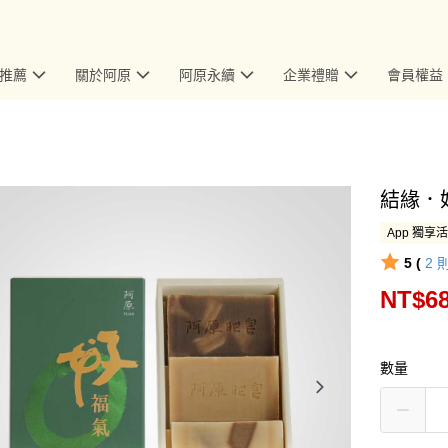
推薦
關於阿原
阿原永續
企業禮贈
會員權益
結緣．
App 獨享
5 (
2
NT$6
數量