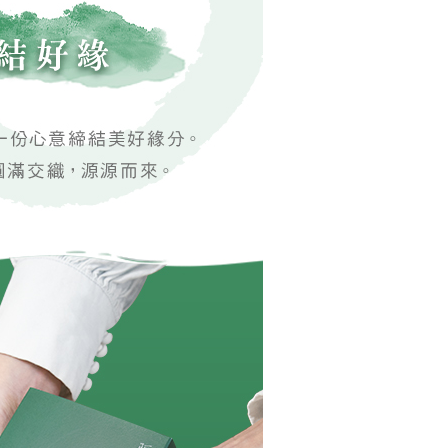
依本服務之必要範圍內提供個人資料，並將交易相關給付款項請
80，滿NT$3,000(含以上)免運費
讓予恩沛科技股份有限公司。
個人資料處理事宜，請瀏覽以下網址：
ee.tw/terms/#terms3
年的使用者請事先徵得法定代理人或監護人之同意方可使用
E先享後付」，若未經同意申辦者引起之損失，本公司不負相關責
AFTEE先享後付」時，將依據個別帳號之用戶狀況，依本公司
核予不同之上限額度；若仍有額度不足之情形，本公司將視審查
用戶進行身份認證。
一人註冊多個帳號或使用他人資訊註冊。若發現惡意使用之情
科技股份有限公司將有權停止該用戶之使用額度並採取法律行