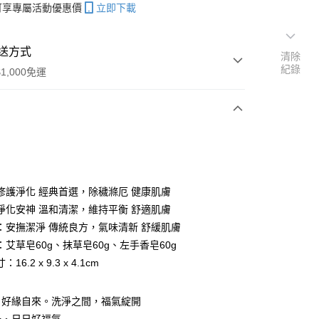
帳可享專屬活動優惠價
立即下載
送方式
清除
紀錄
1,000免運
次付款
修護淨化 經典首選，除穢滌厄 健康肌膚
淨化安神 溫和清潔，維持平衡 舒適肌膚
：安撫潔淨 傳統良方，氣味清新 舒緩肌膚
艾草皂60g、抹草皂60g、左手香皂60g
16.2 x 9.3 x 4.1cm
分期
，好緣自來。洗淨之間，福氣綻開