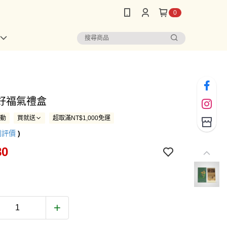
0
好福氣禮盒
活動
買就送
超取滿NT$1,000免運
則評價
)
80