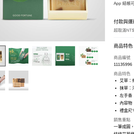
App 結
付款與運
超取滿NT$
付款方式
商品特色
信用卡一
商品編號
11135996
LINE Pay
商品特色
Apple Pay
艾草：
抹草：
街口支付
左手香
悠遊付
內容物：
禮盒尺寸：
全盈+PAY
銷售重點
大哥付你
一筆成圓
相關說明