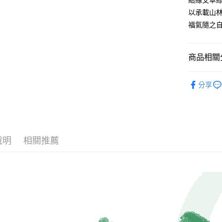
結緣艾草
【大哥付
AFTEE先
以承載山
1.本服務
2.付款方
相關說明
福氣隨之
流程，驗
【關於「A
ATM付款
完成交易
AFTEE
3.實際核
便利好安
商品相關分
4.訂單成
１．簡單
消。如遇
２．便利
運送方式
無法說明
∣禮盒系
３．安心
【繳款方
分享
⭕超取僅
【指定禮盒
1.分期款
【「AFT
醒簡訊。
每筆NT$1
１．於結帳
【經典】
2.透過簡
付」結帳
帳／街口支
❌未開放
２．訂單
３．收到繳
每筆NT$9
【注意事
／ATM／
說明
相關推薦
1.本服務
※ 請注意
⭕超取僅提
用戶於交
絡購買商品
款買賣價
先享後付
每筆NT$1
2.基於同
※ 交易是
資料（包
是否繳費成
黑貓宅配
用，由本
付客戶支
每筆NT$1
3.完整用
【注意事
離島宅配
１．透過由