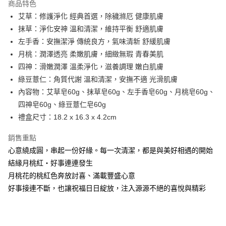
商品特色
街口支付
艾草：修護淨化 經典首選，除穢滌厄 健康肌膚
抹草：淨化安神 溫和清潔，維持平衡 舒適肌膚
悠遊付
左手香：安撫潔淨 傳統良方，氣味清新 舒緩肌膚
全盈+PAY
月桃：潤澤透亮 柔嫩肌膚，細緻無瑕 青春美肌
四神：滑嫩潤澤 溫柔淨化，滋養調理 嫩白肌膚
大哥付你分期
綠豆薏仁：角質代謝 溫和清潔，安撫不適 光滑肌膚
相關說明
內容物：艾草皂60g、抹草皂60g、左手香皂60g、月桃皂60g、
【大哥付你分期使用說明】
AFTEE先享後付
1.本服務由台灣大哥大提供，台灣大哥大用戶可立即使用無須另外申請。
四神皂60g、綠豆薏仁皂60g
2.付款方式選擇「大哥付你分期」，訂單成立後會自動跳轉到大哥付的交易
相關說明
禮盒尺寸：18.2 x 16.3 x 4.2cm
流程，驗證手機門號後，選擇欲分期的期數、繳款截止日，確認付款後即完
【關於「AFTEE先享後付」】
成交易。
ATM付款
AFTEE先享後付是「在收到商品之後才付款」的支付方式。 讓您購物簡單
銷售重點
3.實際核准額度、可分期數及費用金額請依後續交易確認頁面所載為準。
便利好安心！
4.訂單成立30分鐘內，如未前往確認交易或遇審核未通過，訂單將自動取
心意繞成圓，串起一份好緣。每一次清潔，都是與美好相遇的開始
１．簡單：不需註冊會員、不需綁卡、不需儲值。
運送方式
消。如遇「轉專審核」未通過狀況，表示未達大哥付你分期系統評分，恕無
２．便利：只要手機號碼，簡訊認證，即可結帳。
結緣月桃紅・好事連連發生
法說明評估內容。
３．安心：先確認商品／服務後，再付款。
⭕超取僅提供付款後全家取貨
月桃花的桃紅色奔放討喜、滿載豐盛心意
【繳款方式說明】
1.分期款項不併入電信帳單，「大哥付你分期」於每月結算日後寄送繳費提
每筆NT$100，滿NT$1,000(含以上)免運費
好事接連不斷，也讓祝福日日綻放，注入源源不絕的喜悅與精彩
【「AFTEE先享後付」結帳流程】
醒簡訊。
１．於結帳方式選擇「AFTEE先享後付」後，將跳轉至「AFTEE先享後付」
2.透過簡訊連結打開帳單後，可選擇「超商條碼／台灣大直營門市／銀行轉
❌未開放，選取系統將直接取消訂單❌
結帳頁面，進行簡訊認證並確認金額後，即可完成結帳。
帳／街口支付／iPASS MONEY」等通路繳費。
２．訂單成立數日內，您將收到繳費通知簡訊。
每筆NT$999
３．收到繳費通知簡訊後14天內，點擊此簡訊中的連結，可透過四大超商／