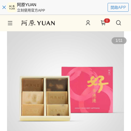
阿原YUAN
開啟APP
立刻使用官方APP
0
1
/
11