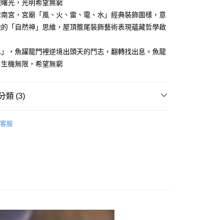
享後付
現曙光，光明希望無窮
由台灣大哥大提供，台灣大哥大用戶可立即使用無須另外申請。
式選擇「大哥付你分期」，訂單成立後會自動跳轉到大哥付的交易
紫南宮，宮廟「風、火、雷、電、水」經典裝飾圖樣，意
證手機門號後，選擇欲分期的期數、繳款截止日，確認付款後即
FTEE先享後付」】
地的「自然神」思維，屋頂簷尾裝飾藝術表現蘊藏哲學啟
。
先享後付是「在收到商品之後才付款」的支付方式。 讓您購物簡單
准額度、可分期數及費用金額請依後續交易確認頁面所載為準。
心！
立30分鐘內，如未前往確認交易或遇審核未通過，訂單將自動取
：不需註冊會員、不需綁卡、不需儲值。
水」，魚躍龍門裡逆境出頭天的鬥志，翻轉找出息。魚龍
「轉專審核」未通過狀況，表示未達大哥付你分期系統評分，恕
：只要手機號碼，簡訊認證，即可結帳。
，生機無限，希望無窮
評估內容。
：先確認商品／服務後，再付款。
式說明】
提供付款後全家取貨
項不併入電信帳單，「大哥付你分期」於每月結算日後寄送繳費提
EE先享後付」結帳流程】
00，滿NT$1,000(含以上)免運費
方式選擇「AFTEE先享後付」後，將跳轉至「AFTEE先享後
類 (3)
訊連結打開帳單後，可選擇「超商條碼／台灣大直營門市／銀行轉
頁面，進行簡訊認證並確認金額後，即可完成結帳。
付／iPASS MONEY」等通路繳費。
，選取系統將直接取消訂單❌
成立數日內，您將收到繳費通知簡訊。
列∣
費通知簡訊後14天內，點擊此簡訊中的連結，可透過四大超商
客服
99
項】
網路銀行／等多元方式進行付款，方視為交易完成。
】單件9折
係由「台灣大哥大股份有限公司」（以下簡稱本公司）所提供，讓
：結帳手續完成當下不需立刻繳費，但若您需要取消訂單，請聯
供付款後7-11取貨
易時，得透過本服務購買商品或服務，並由商店將買賣／分期付
的店家。未經商家同意取消之訂單仍視為有效，需透過AFTEE
療癒安定的力量
金債權讓與本公司後，依約使用本公司帳單繳交帳款。
繳納相關費用。
00，滿NT$1,000(含以上)免運費
意付款使用「大哥付你分期」之契約關係目的，商店將以您的個人
否成功請以「AFTEE先享後付 」之結帳頁面顯示為準，若有關於
含姓名、電話或地址）提供予台灣大哥大進項蒐集、處理及利
功／繳費後需取消欲退款等相關疑問，請聯繫「AFTEE先享後
｜線上支付
公司與您本人進行分期帳單所需資料之確認、核對及更正。
援中心」
https://netprotections.freshdesk.com/support/home
00，滿NT$1,000(含以上)免運費
戶服務條款，請詳閱以下連結：
https://oppay.tw/userRule
項】
恩沛科技股份有限公司提供之「AFTEE先享後付」服務完成之
依本服務之必要範圍內提供個人資料，並將交易相關給付款項請
80，滿NT$3,000(含以上)免運費