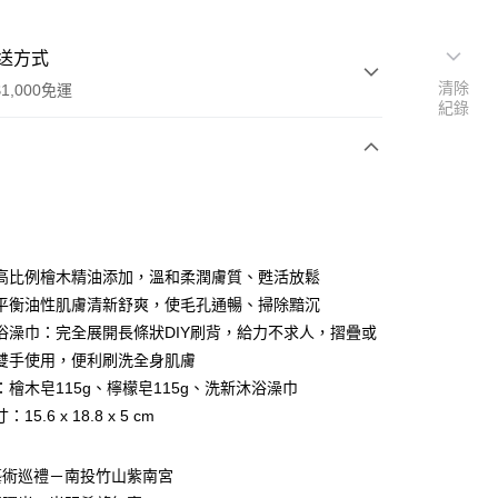
送方式
清除
1,000免運
紀錄
次付款
高比例檜木精油添加，溫和柔潤膚質、甦活放鬆
平衡油性肌膚清新舒爽，使毛孔通暢、掃除黯沉
浴澡巾：完全展開長條狀DIY刷背，給力不求人，摺疊或
雙手使用，便利刷洗全身肌膚
：檜木皂115g、檸檬皂115g、洗新沐浴澡巾
15.6 x 18.8 x 5 cm
分期
藝術巡禮－南投竹山紫南宮
你分期使用說明】