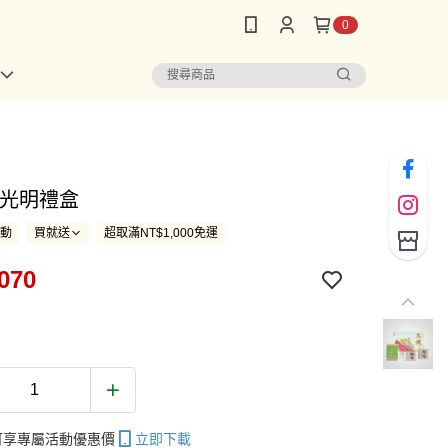
0
-光明禮盒
活動
買就送
超取滿NT$1,000免運
070
帳可享專屬活動優惠價
立即下載