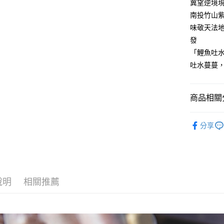
AFTEE先
冀望逆境
1.本服務
2.付款方
相關說明
南投竹山
流程，驗
【關於「A
味敬天法
ATM付款
完成交易
AFTEE
3.實際核
發
便利好安
4.訂單成
１．簡單
「鯉魚吐
消。如遇
２．便利
運送方式
吐水蔓蔓
無法說明
３．安心
【繳款方
⭕超取僅
1.分期款
【「AFT
醒簡訊。
每筆NT$1
１．於結帳
商品相關分
2.透過簡
付」結帳
帳／街口支
❌未開放
２．訂單
∣禮盒系
３．收到繳
分享
每筆NT$9
【注意事
／ATM／
【指定禮盒
1.本服務
※ 請注意
⭕超取僅提
用戶於交
絡購買商品
【檜木】
款買賣價
先享後付
每筆NT$1
2.基於同
※ 交易是
資料（包
是否繳費成
黑貓宅配
說明
相關推薦
用，由本
付客戶支
每筆NT$1
3.完整用
【注意事
離島宅配
１．透過由
交易，需
每筆NT$2