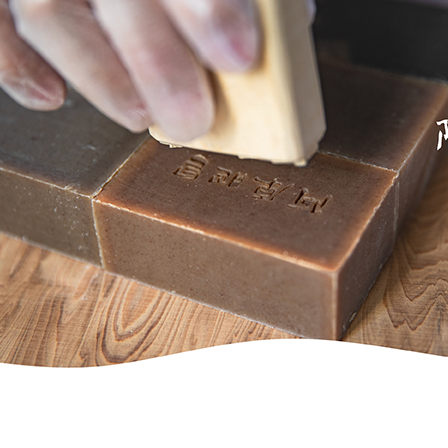
求債權轉
２．關於
https://aft
３．未成
「AFTE
任。
４．使用「
即時審查
結果請求
５．嚴禁
形，恩沛
動。