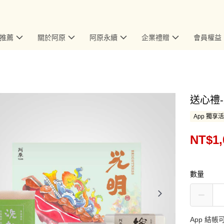
推薦
關於阿原
阿原永續
企業禮贈
會員權益
送心禮
App 獨享
NT$1,
數量
App 結