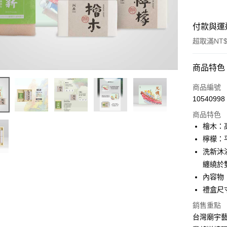
付款與運
超取滿NT$
付款方式
商品特色
信用卡一
商品編號
10540998
LINE Pay
商品特色
Apple Pay
檜木：
檸檬：
街口支付
洗新沐
悠遊付
纏繞於
內容物
全盈+PAY
禮盒尺寸：
大哥付你
銷售重點
相關說明
台灣廟宇
【大哥付