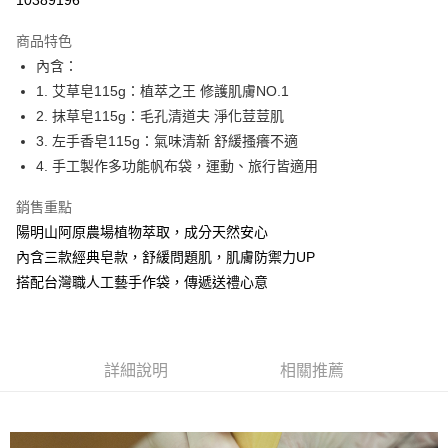
10389196
Apple Pay
商品特色
街口支付
內含：
1. 艾草皂115g：植萃之王 修護肌膚NO.1
悠遊付
2. 抹草皂115g：毛孔清道夫 淨化荳荳肌
全盈+PAY
3. 左手香皂115g：氣味清新 舒緩搔癢不適
4. 手工製作多功能帆布袋，運動、旅行皆適用
大哥付你分期
相關說明
銷售重點
【大哥付你分期使用說明】
陽明山阿原農場植物萃取，成分天然安心
AFTEE先享後付
1.本服務由台灣大哥大提供，台灣大哥大用戶可立即使用無須另外申請。
2.付款方式選擇「大哥付你分期」，訂單成立後會自動跳轉到大哥付的交易
內含三款經典皂款，舒緩問題肌，肌膚防禦力UP
相關說明
流程，驗證手機門號後，選擇欲分期的期數、繳款截止日，確認付款後即完
搭配台灣職人工藝手作袋，傳遞送禮心意
【關於「AFTEE先享後付」】
成交易。
ATM付款
AFTEE先享後付是「在收到商品之後才付款」的支付方式。 讓您購物簡單
3.實際核准額度、可分期數及費用金額請依後續交易確認頁面所載為準。
便利好安心！
4.訂單成立30分鐘內，如未前往確認交易或遇審核未通過，訂單將自動取
１．簡單：不需註冊會員、不需綁卡、不需儲值。
運送方式
消。如遇「轉專審核」未通過狀況，表示未達大哥付你分期系統評分，恕無
２．便利：只要手機號碼，簡訊認證，即可結帳。
法說明評估內容。
詳細說明
相關推薦
３．安心：先確認商品／服務後，再付款。
⭕超取僅提供付款後全家取貨
【繳款方式說明】
1.分期款項不併入電信帳單，「大哥付你分期」於每月結算日後寄送繳費提
每筆NT$100，滿NT$1,000(含以上)免運費
【「AFTEE先享後付」結帳流程】
醒簡訊。
１．於結帳方式選擇「AFTEE先享後付」後，將跳轉至「AFTEE先享後付」
2.透過簡訊連結打開帳單後，可選擇「超商條碼／台灣大直營門市／銀行轉
❌未開放，選取系統將直接取消訂單❌
結帳頁面，進行簡訊認證並確認金額後，即可完成結帳。