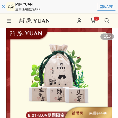
阿原YUAN
開啟APP
立刻使用官方APP
0
1
/
10