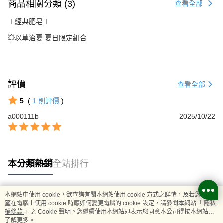
商品相關分類 (3)
查看全部
∣經典肥皂∣
💥以草治夏 夏日限定組合
評價
查看全部
5
(
1
則評價
)
a000111b
2025/10/22
本分類熱銷
全站排行
本網站中使用 cookie，欲查詢有關本網站使用 cookie 方式之詳情，及若您不希
熱門標籤
望在電腦上使用 cookie 時應如何變更電腦的 cookie 設定，請參閱本網站「
隱私
權條款
」之 Cookie 聲明。您繼續使用本網站即表示您同意本公司得按本網站使
用條款之 Cookie 聲明使用 cookie。
了解更多 >