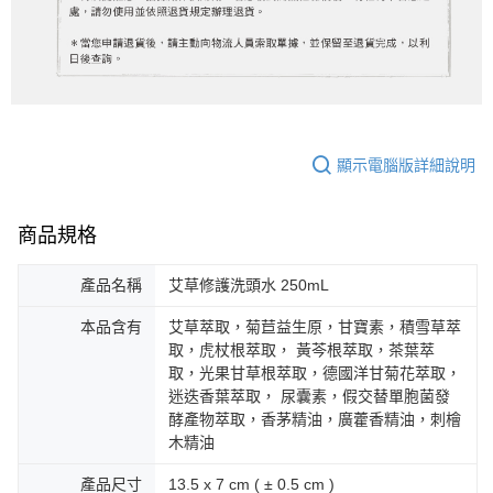
顯示電腦版詳細說明
商品規格
產品名稱
艾草修護洗頭水 250mL
本品含有
艾草萃取，菊苣益生原，甘寶素，積雪草萃
取，虎杖根萃取， 黃芩根萃取，茶葉萃
取，光果甘草根萃取，德國洋甘菊花萃取，
迷迭香葉萃取， 尿囊素，假交替單胞菌發
酵產物萃取，香茅精油，廣藿香精油，刺檜
木精油
產品尺寸
13.5 x 7 cm ( ± 0.5 cm )