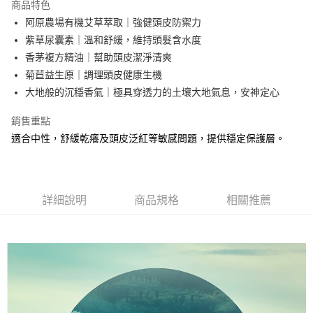
商品特色
街口支付
阿原農場有機艾草萃取｜強健頭皮防禦力
紫草尿囊素｜溫和舒緩，維持頭髮含水度
悠遊付
香茅複方精油｜幫助頭皮潔淨清爽
全盈+PAY
菊苣益生原｜調理頭皮健康生機
大地般的沉穩香氣｜極具穿透力的土壤大地氣息，安神定心
大哥付你分期
相關說明
銷售重點
【大哥付你分期使用說明】
適合中性，舒緩乾癢及頭皮泛紅等敏感問題，提供穩定保護層。
AFTEE先享後付
1.本服務由台灣大哥大提供，台灣大哥大用戶可立即使用無須另外申請。
2.付款方式選擇「大哥付你分期」，訂單成立後會自動跳轉到大哥付的交易
相關說明
流程，驗證手機門號後，選擇欲分期的期數、繳款截止日，確認付款後即完
【關於「AFTEE先享後付」】
成交易。
ATM付款
AFTEE先享後付是「在收到商品之後才付款」的支付方式。 讓您購物簡單
3.實際核准額度、可分期數及費用金額請依後續交易確認頁面所載為準。
便利好安心！
詳細說明
商品規格
相關推薦
4.訂單成立30分鐘內，如未前往確認交易或遇審核未通過，訂單將自動取
１．簡單：不需註冊會員、不需綁卡、不需儲值。
運送方式
消。如遇「轉專審核」未通過狀況，表示未達大哥付你分期系統評分，恕無
２．便利：只要手機號碼，簡訊認證，即可結帳。
法說明評估內容。
３．安心：先確認商品／服務後，再付款。
⭕超取僅提供付款後全家取貨
【繳款方式說明】
1.分期款項不併入電信帳單，「大哥付你分期」於每月結算日後寄送繳費提
每筆NT$100，滿NT$1,000(含以上)免運費
【「AFTEE先享後付」結帳流程】
醒簡訊。
１．於結帳方式選擇「AFTEE先享後付」後，將跳轉至「AFTEE先享後付」
2.透過簡訊連結打開帳單後，可選擇「超商條碼／台灣大直營門市／銀行轉
❌未開放，選取系統將直接取消訂單❌
結帳頁面，進行簡訊認證並確認金額後，即可完成結帳。
帳／街口支付／iPASS MONEY」等通路繳費。
２．訂單成立數日內，您將收到繳費通知簡訊。
每筆NT$999
３．收到繳費通知簡訊後14天內，點擊此簡訊中的連結，可透過四大超商／