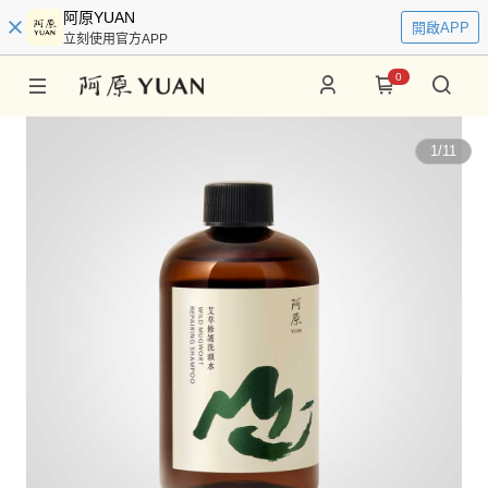
阿原YUAN
開啟APP
立刻使用官方APP
0
1
/
11