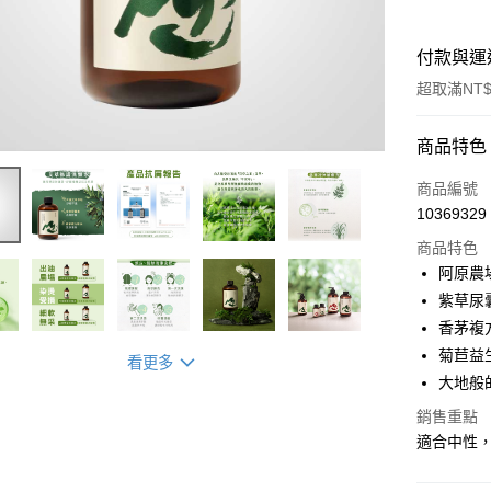
付款與運
超取滿NT$
付款方式
商品特色
信用卡一
商品編號
10369329
LINE Pay
商品特色
Apple Pay
阿原農
紫草尿
街口支付
香茅複
悠遊付
菊苣益
看更多
大地般
全盈+PAY
銷售重點
大哥付你
適合中性
相關說明
【大哥付