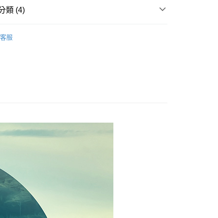
享後付
由台灣大哥大提供，台灣大哥大用戶可立即使用無須另外申請。
類 (4)
式選擇「大哥付你分期」，訂單成立後會自動跳轉到大哥付的交易
證手機門號後，選擇欲分期的期數、繳款截止日，確認付款後即
FTEE先享後付」】
列∣
。
中偏油性專用
先享後付是「在收到商品之後才付款」的支付方式。 讓您購物簡單
客服
准額度、可分期數及費用金額請依後續交易確認頁面所載為準。
心！
列】任2件88折
立30分鐘內，如未前往確認交易或遇審核未通過，訂單將自動取
：不需註冊會員、不需綁卡、不需儲值。
「轉專審核」未通過狀況，表示未達大哥付你分期系統評分，恕
：只要手機號碼，簡訊認證，即可結帳。
火山艾草全系列
評估內容。
：先確認商品／服務後，再付款。
式說明】
清潔山重奏系列
提供付款後全家取貨
項不併入電信帳單，「大哥付你分期」於每月結算日後寄送繳費提
EE先享後付」結帳流程】
00，滿NT$1,000(含以上)免運費
方式選擇「AFTEE先享後付」後，將跳轉至「AFTEE先享後
訊連結打開帳單後，可選擇「超商條碼／台灣大直營門市／銀行轉
頁面，進行簡訊認證並確認金額後，即可完成結帳。
付／iPASS MONEY」等通路繳費。
，選取系統將直接取消訂單❌
成立數日內，您將收到繳費通知簡訊。
費通知簡訊後14天內，點擊此簡訊中的連結，可透過四大超商
99
項】
網路銀行／等多元方式進行付款，方視為交易完成。
係由「台灣大哥大股份有限公司」（以下簡稱本公司）所提供，讓
：結帳手續完成當下不需立刻繳費，但若您需要取消訂單，請聯
供付款後7-11取貨
易時，得透過本服務購買商品或服務，並由商店將買賣／分期付
的店家。未經商家同意取消之訂單仍視為有效，需透過AFTEE
金債權讓與本公司後，依約使用本公司帳單繳交帳款。
繳納相關費用。
00，滿NT$1,000(含以上)免運費
意付款使用「大哥付你分期」之契約關係目的，商店將以您的個人
否成功請以「AFTEE先享後付 」之結帳頁面顯示為準，若有關於
含姓名、電話或地址）提供予台灣大哥大進項蒐集、處理及利
功／繳費後需取消欲退款等相關疑問，請聯繫「AFTEE先享後
｜線上支付
公司與您本人進行分期帳單所需資料之確認、核對及更正。
援中心」
https://netprotections.freshdesk.com/support/home
00，滿NT$1,000(含以上)免運費
戶服務條款，請詳閱以下連結：
https://oppay.tw/userRule
項】
恩沛科技股份有限公司提供之「AFTEE先享後付」服務完成之
依本服務之必要範圍內提供個人資料，並將交易相關給付款項請
80，滿NT$3,000(含以上)免運費