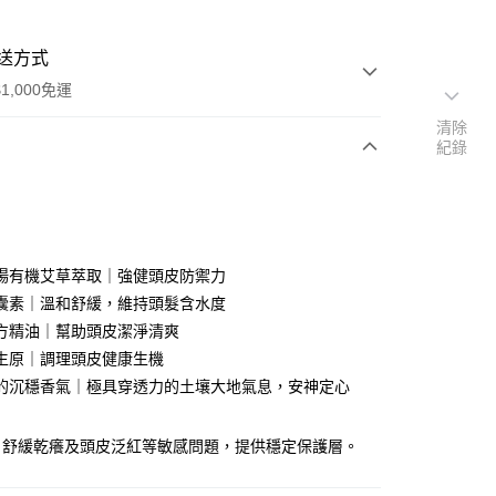
送方式
1,000免運
清除
紀錄
次付款
場有機艾草萃取｜強健頭皮防禦力
囊素｜溫和舒緩，維持頭髮含水度
方精油｜幫助頭皮潔淨清爽
生原｜調理頭皮健康生機
的沉穩香氣｜極具穿透力的土壤大地氣息，安神定心
分期
，舒緩乾癢及頭皮泛紅等敏感問題，提供穩定保護層。
你分期使用說明】