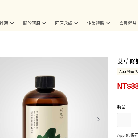
推薦
關於阿原
阿原永續
企業禮贈
會員權益
艾草修
App 獨享
NT$8
數量
App 結