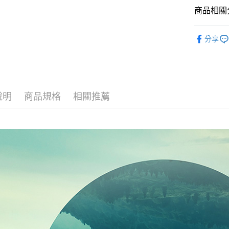
AFTEE先
1.本服務
商品相關分
2.付款方
相關說明
流程，驗
【關於「A
ATM付款
∣頭髮系
完成交易
AFTEE
分享
3.實際核
便利好安
【山重奏系
4.訂單成
１．簡單
消。如遇
２．便利
運送方式
【經典】
無法說明
３．安心
【繳款方
【洗沐】
⭕超取僅
1.分期款
【「AFT
醒簡訊。
說明
商品規格
相關推薦
每筆NT$1
１．於結帳
2.透過簡
付」結帳
帳／街口支
❌未開放
２．訂單
３．收到繳
每筆NT$9
【注意事
／ATM／
1.本服務
※ 請注意
⭕超取僅提
用戶於交
絡購買商品
款買賣價
先享後付
每筆NT$1
2.基於同
※ 交易是
資料（包
是否繳費成
黑貓宅配
用，由本
付客戶支
每筆NT$1
3.完整用
【注意事
離島宅配
１．透過由
交易，需
每筆NT$2