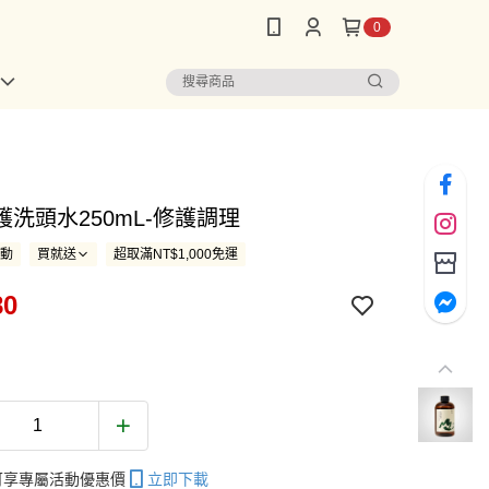
0
護洗頭水250mL-修護調理
活動
買就送
超取滿NT$1,000免運
80
帳可享專屬活動優惠價
立即下載