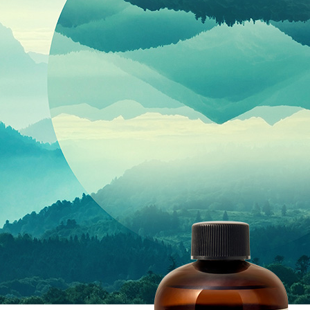
求債權轉
２．關於
https://aft
３．未成
「AFTE
任。
４．使用「
即時審查
結果請求
５．嚴禁
形，恩沛
動。