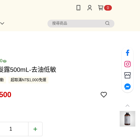
0
0🧽
露500mL-去油低敏
活動
超取滿NT$1,000免運
500