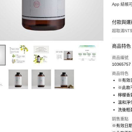
App 結
付款與運
超取滿NT$
付款方式
商品特色
信用卡一
商品編號
10365757
LINE Pay
商品特色
Apple Pay
※有效日
※此款
街口支付
檸檬香
悠遊付
溫和淨
洗後輕
全盈+PAY
銷售重點
大哥付你
※有效日期2
相關說明