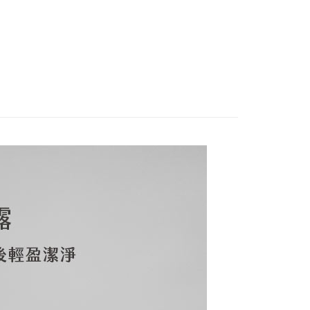
依本服務之必要範圍內提供個人資料，並將交易相關給付款項請
80，滿NT$3,000(含以上)免運費
讓予恩沛科技股份有限公司。
個人資料處理事宜，請瀏覽以下網址：
ee.tw/terms/#terms3
年的使用者請事先徵得法定代理人或監護人之同意方可使用
E先享後付」，若未經同意申辦者引起之損失，本公司不負相關責
AFTEE先享後付」時，將依據個別帳號之用戶狀況，依本公司
核予不同之上限額度；若仍有額度不足之情形，本公司將視審查
用戶進行身份認證。
一人註冊多個帳號或使用他人資訊註冊。若發現惡意使用之情
科技股份有限公司將有權停止該用戶之使用額度並採取法律行