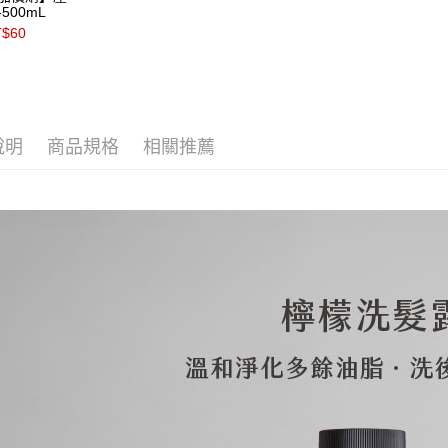
-500mL
交易，需
每筆NT$2
T$60
求債權轉
２．關於
https://aft
３．未成
「AFTE
任。
４．使用「
說明
商品規格
相關推薦
即時審查
結果請求
５．嚴禁
形，恩沛
動。