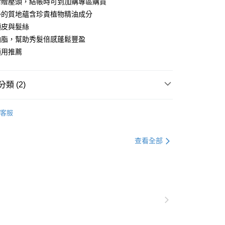
附贈壓頭，結帳時可到加購專區購買
你分期使用說明】
享後付
淨的質地蘊含珍貴植物精油成分
由台灣大哥大提供，台灣大哥大用戶可立即使用無須另外申請。
式選擇「大哥付你分期」，訂單成立後會自動跳轉到大哥付的交易
頭皮與髮絲
證手機門號後，選擇欲分期的期數、繳款截止日，確認付款後即
FTEE先享後付」】
油脂，幫助秀髮倍感蓬鬆豐盈
。
先享後付是「在收到商品之後才付款」的支付方式。 讓您購物簡單
准額度、可分期數及費用金額請依後續交易確認頁面所載為準。
適用推薦
心！
立30分鐘內，如未前往確認交易或遇審核未通過，訂單將自動取
：不需註冊會員、不需綁卡、不需儲值。
「轉專審核」未通過狀況，表示未達大哥付你分期系統評分，恕
：只要手機號碼，簡訊認證，即可結帳。
評估內容。
：先確認商品／服務後，再付款。
類 (2)
式說明】
提供付款後全家取貨
項不併入電信帳單，「大哥付你分期」於每月結算日後寄送繳費提
EE先享後付」結帳流程】
列∣
中偏油性專用
00，滿NT$1,000(含以上)免運費
方式選擇「AFTEE先享後付」後，將跳轉至「AFTEE先享後
客服
訊連結打開帳單後，可選擇「超商條碼／台灣大直營門市／銀行轉
頁面，進行簡訊認證並確認金額後，即可完成結帳。
】500mL任2件$1980
付／iPASS MONEY」等通路繳費。
，選取系統將直接取消訂單❌
成立數日內，您將收到繳費通知簡訊。
費通知簡訊後14天內，點擊此簡訊中的連結，可透過四大超商
99
項】
查看全部
網路銀行／等多元方式進行付款，方視為交易完成。
係由「台灣大哥大股份有限公司」（以下簡稱本公司）所提供，讓
：結帳手續完成當下不需立刻繳費，但若您需要取消訂單，請聯
供付款後7-11取貨
易時，得透過本服務購買商品或服務，並由商店將買賣／分期付
的店家。未經商家同意取消之訂單仍視為有效，需透過AFTEE
金債權讓與本公司後，依約使用本公司帳單繳交帳款。
繳納相關費用。
00，滿NT$1,000(含以上)免運費
意付款使用「大哥付你分期」之契約關係目的，商店將以您的個人
否成功請以「AFTEE先享後付 」之結帳頁面顯示為準，若有關於
含姓名、電話或地址）提供予台灣大哥大進項蒐集、處理及利
功／繳費後需取消欲退款等相關疑問，請聯繫「AFTEE先享後
｜線上支付
公司與您本人進行分期帳單所需資料之確認、核對及更正。
援中心」
https://netprotections.freshdesk.com/support/home
00，滿NT$1,000(含以上)免運費
戶服務條款，請詳閱以下連結：
https://oppay.tw/userRule
項】
恩沛科技股份有限公司提供之「AFTEE先享後付」服務完成之