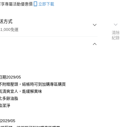
帳可享專屬活動優惠價
立即下載
送方式
1,000免運
清除
紀錄
次付款
期2029/05
不附贈壓頭，結帳時可到加購專區購買
氣清爽宜人，能緩解異味
化多餘油脂
盈潔淨
分期
029/05