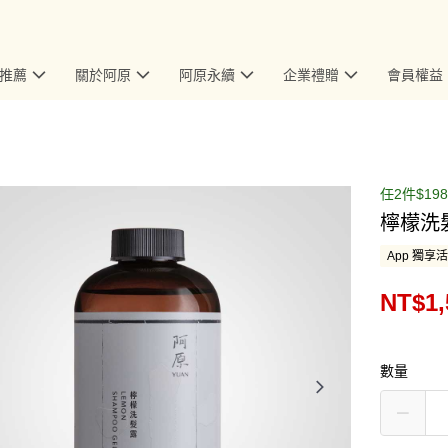
推薦
關於阿原
阿原永續
企業禮贈
會員權益
任2件$198
檸檬洗髮
App 獨享
NT$1,
數量