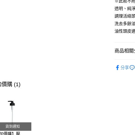
※此款不
【大哥付
AFTEE先
透明、純
1.本服務
2.付款方
相關說明
調理活絡
流程，驗
【關於「A
洗去多餘
ATM付款
完成交易
AFTEE
3.實際核
油性頭皮
便利好安
4.訂單成
１．簡單
消。如遇
２．便利
運送方式
無法說明
３．安心
商品相關分
【繳款方
⭕超取僅
1.分期款
【「AFT
∣頭髮系
醒簡訊。
每筆NT$1
１．於結帳
分享
2.透過簡
付」結帳
【指定保養洗
帳／街口支
❌未開放
２．訂單
３．收到繳
每筆NT$9
價購 (1)
【注意事
／ATM／
1.本服務
※ 請注意
⭕超取僅提
用戶於交
絡購買商品
款買賣價
先享後付
每筆NT$1
2.基於同
※ 交易是
資料（包
是否繳費成
黑貓宅配
用，由本
付客戶支
每筆NT$1
3.完整用
貨到通知
【注意事
離島宅配
加價購】壓
１．透過由