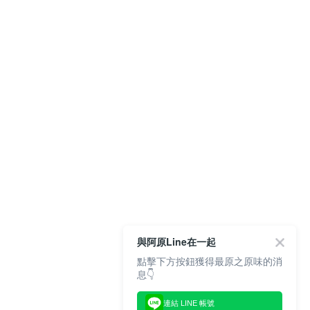
與阿原Line在一起
點擊下方按鈕獲得最原之原味的消
息👇
連結 LINE 帳號