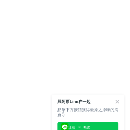
與阿原Line在一起
點擊下方按鈕獲得最原之原味的消
息👇
連結 LINE 帳號