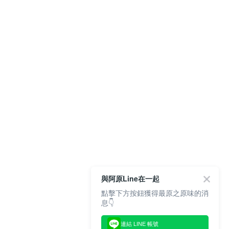
與阿原Line在一起
點擊下方按鈕獲得最原之原味的消
息👇
連結 LINE 帳號