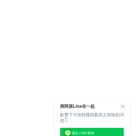
與阿原Line在一起
點擊下方按鈕獲得最原之原味的消
息👇
連結 LINE 帳號