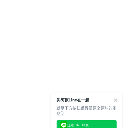
與阿原Line在一起
點擊下方按鈕獲得最原之原味的消
息👇
連結 LINE 帳號