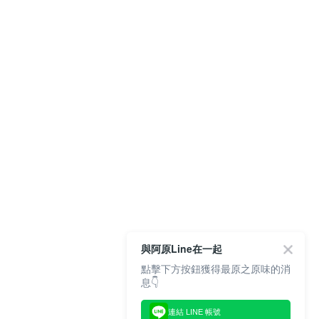
與阿原Line在一起
點擊下方按鈕獲得最原之原味的消
息👇
連結 LINE 帳號