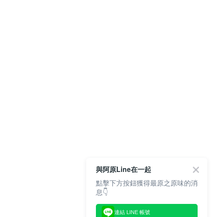
與阿原Line在一起
點擊下方按鈕獲得最原之原味的消
息👇
連結 LINE 帳號