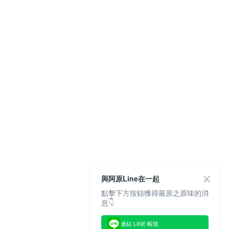
與阿原Line在一起
點擊下方按鈕獲得最原之原味的消
息👇
連結 LINE 帳號