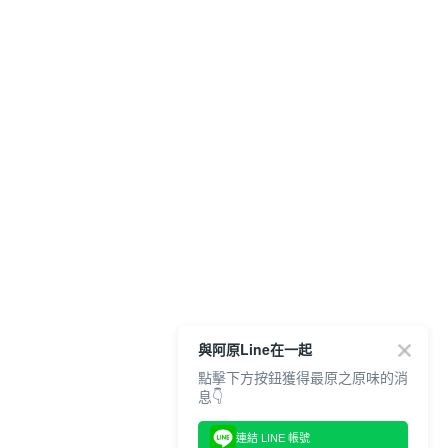
與阿原Line在一起
點擊下方按鈕獲得最原之原味的消
息👇
連結 LINE 帳號