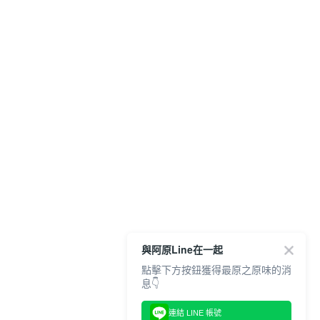
與阿原Line在一起
點擊下方按鈕獲得最原之原味的消
息👇
連結 LINE 帳號