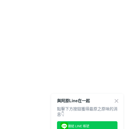
與阿原Line在一起
點擊下方按鈕獲得最原之原味的消
息👇
連結 LINE 帳號