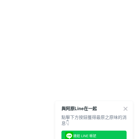
與阿原Line在一起
點擊下方按鈕獲得最原之原味的消
息👇
連結 LINE 帳號