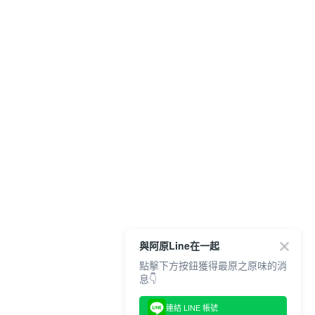
與阿原Line在一起
點擊下方按鈕獲得最原之原味的消
息👇
連結 LINE 帳號