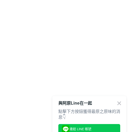
與阿原Line在一起
點擊下方按鈕獲得最原之原味的消
息👇
連結 LINE 帳號