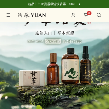
新品上市💯雲霧曦情境香霧100mL
0